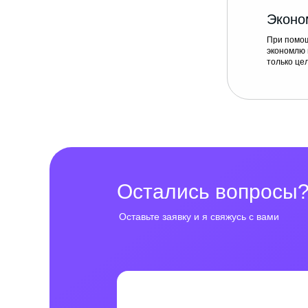
Эконо
При помощ
экономлю 
только це
Остались вопросы
Оставьте заявку и я свяжусь с вами