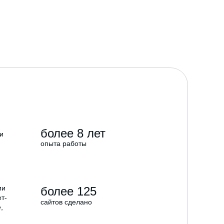
более 8 лет
и
опыта работы
ии
более 125
ет-
сайтов сделано
,