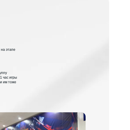
 на этапе
уппу
1 час игры
 и им тоже