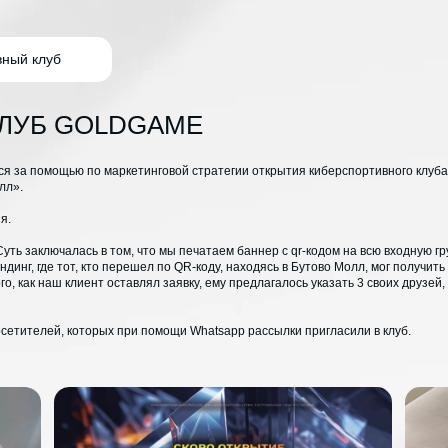
вный клуб
ЛУБ GOLDGAME
ся за помощью по маркетинговой стратегии открытия киберспортивного клуба
лл».
я.
ть заключалась в том, что мы печатаем баннер с qr-кодом на всю входную гр
динг, где тот, кто перешел по QR-коду, находясь в Бутово Молл, мог получить 
о, как наш клиент оставлял заявку, ему предлагалось указать 3 своих друзей,
осетителей, которых при помощи Whatsapp рассылки пригласили в клуб.