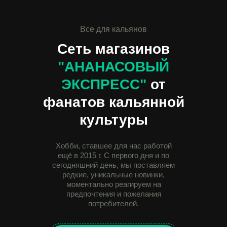
Все для кальянов
Сеть магазинов
"АНАНАСОВЫЙ
ЭКСПРЕСC"
от
фанатов кальянной
культуры
Хобби, ставшее для нас работой
ещё в 2015 г. С первого дня и по
сегодняшний день, мы поставляем
редкие, уникальные новинки,
моментально реагируем на
предпочтения и пожелания
потребителей.