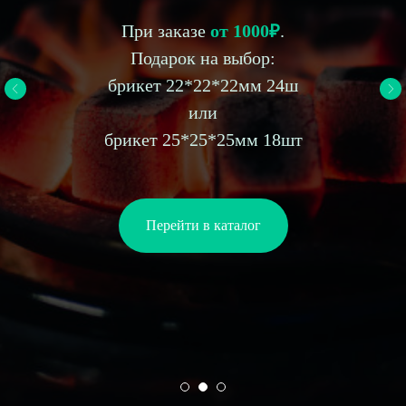
При заказе
о
т 1000₽
.
Подарок на выбор:
брикет 22*22*22мм 24ш
или
брикет 25*25*25мм 18шт
Перейти в каталог