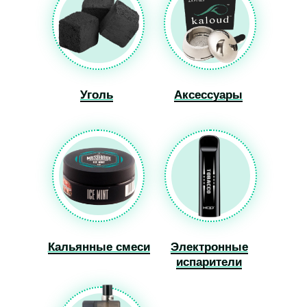
Уголь
Уголь
Аксессуары
Аксессуары
Кальянные смеси
Кальянные смеси
Электронные
Электронные
испарители
испарители